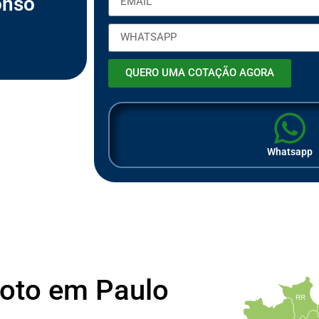
onso
m
p
r
e
s
a
QUERO UMA COTAÇÃO AGORA
Whatsapp
Moto em Paulo
RR