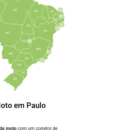
PA
RN
MA
CE
PB
PI
PE
AL
TO
SE
BA
MT
GO
DF
MG
ES
MS
SP
RJ
PR
SC
RS
Moto em Paulo
 de moto
com um corretor de