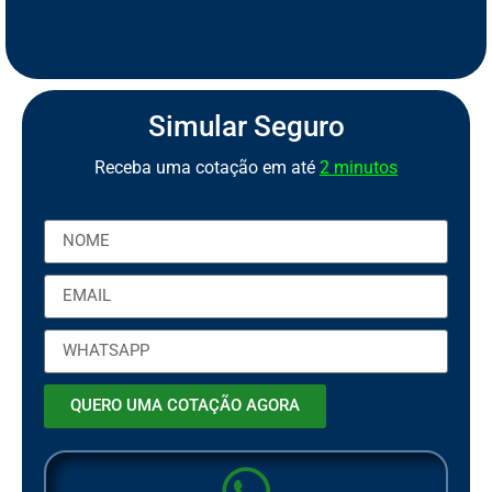
S
e
g
u
r
o
d
e
M
o
t
o
P
C
a
o
r
b
t
Simular Seguro
Receba uma cotação em até
2 minutos
QUERO UMA COTAÇÃO AGORA