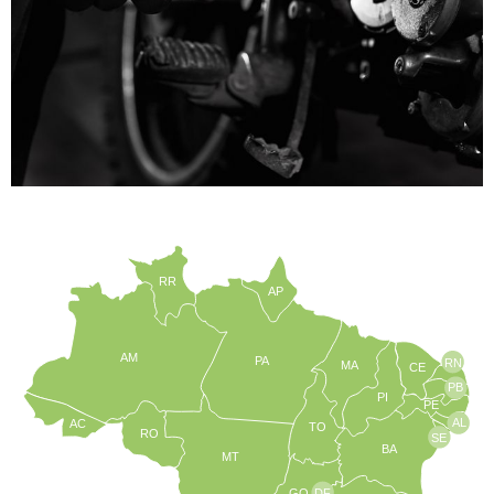
RR
AP
AM
PA
RN
MA
CE
PB
PI
PE
AL
AC
TO
RO
SE
BA
MT
GO
DF