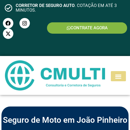
CORRETOR DE SEGURO AUTO
. COTAÇÃO EM ATÉ 3
MINUTOS.
CONTRATE AGORA
S
E
G
U
R
O
M
O
T
O
Seguro de Moto em João Pinheiro