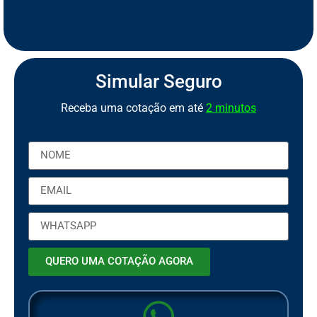
S
e
g
u
r
o
d
e
M
o
t
o
P
C
a
o
r
b
t
Simular Seguro
Receba uma cotação em até
2 minutos
QUERO UMA COTAÇÃO AGORA