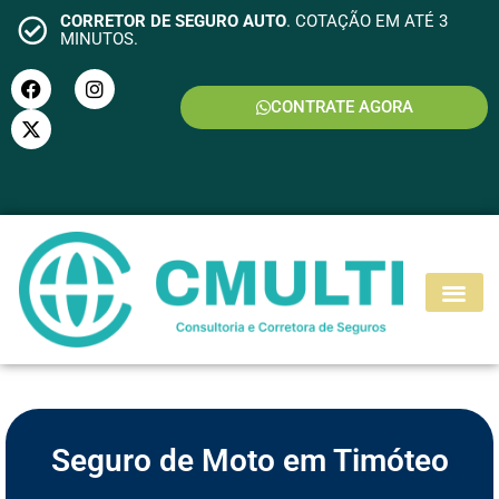
CORRETOR DE SEGURO AUTO
. COTAÇÃO EM ATÉ 3
MINUTOS.
CONTRATE AGORA
S
E
G
U
R
O
M
O
T
O
Seguro de Moto em Timóteo