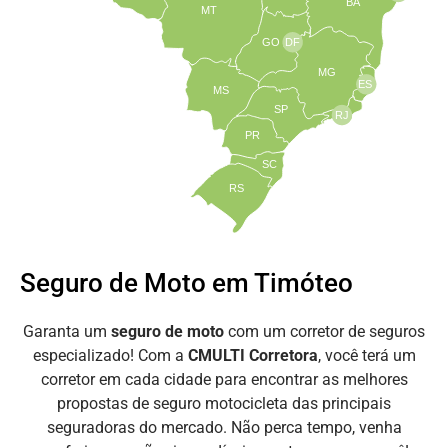
BA
MT
GO
DF
MG
ES
MS
SP
RJ
PR
SC
RS
Seguro de Moto em Timóteo
Garanta um
seguro de moto
com um corretor de seguros
especializado! Com a
CMULTI Corretora
, você terá um
corretor em cada cidade para encontrar as melhores
propostas de seguro motocicleta das principais
seguradoras do mercado. Não perca tempo, venha