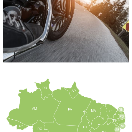
RR
AP
AM
PA
RN
MA
CE
PB
PI
PE
AL
AC
TO
RO
SE