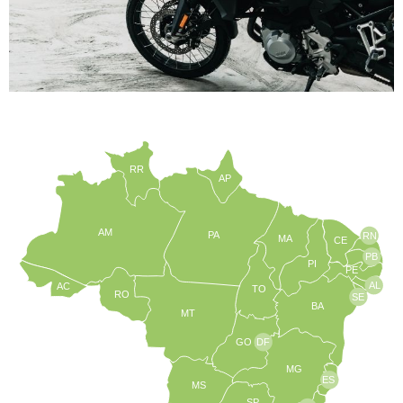
RR
AP
AM
PA
RN
MA
CE
PB
PI
PE
AL
AC
TO
RO
SE
BA
MT
GO
DF
MG
ES
MS
SP