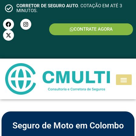
CORRETOR DE SEGURO AUTO
. COTAÇÃO EM ATÉ 3
MINUTOS.
CONTRATE AGORA
S
E
G
U
R
O
M
O
T
O
Seguro de Moto em Colombo