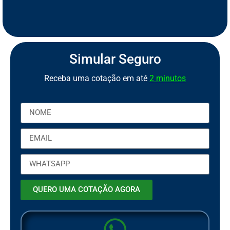
S
e
g
u
r
o
d
e
M
o
t
o
P
C
a
o
r
b
t
Simular Seguro
Receba uma cotação em até
2 minutos
QUERO UMA COTAÇÃO AGORA