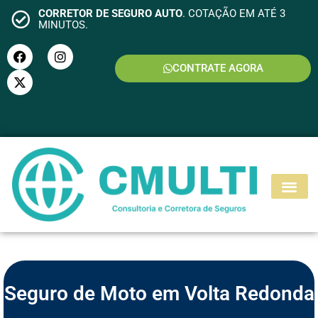
CORRETOR DE SEGURO AUTO
. COTAÇÃO EM ATÉ 3
MINUTOS.
CONTRATE AGORA
S
E
G
U
R
O
M
O
T
O
Seguro de Moto em Volta Redonda