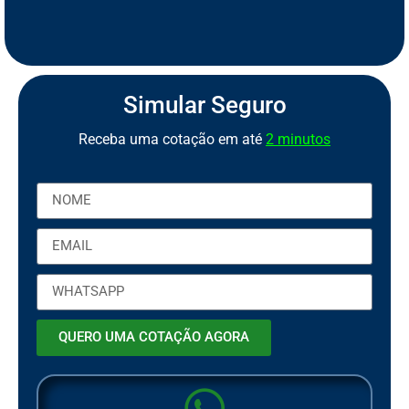
S
e
g
u
r
o
d
e
M
o
t
o
P
C
a
o
r
b
t
Simular Seguro
Receba uma cotação em até
2 minutos
QUERO UMA COTAÇÃO AGORA