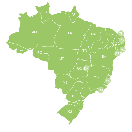
RR
AP
AM
PA
RN
MA
CE
PB
PI
PE
AL
AC
TO
RO
SE
BA
MT
GO
DF
MG
ES
MS
SP
RJ
PR
SC
RS