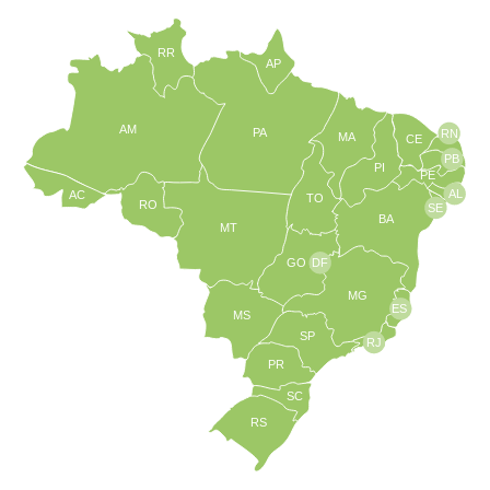
RR
AP
AM
PA
RN
MA
CE
PB
PI
PE
AL
AC
TO
RO
SE
BA
MT
GO
DF
MG
ES
MS
SP
RJ
PR
SC
RS