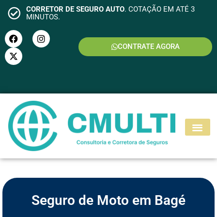
CORRETOR DE SEGURO AUTO
. COTAÇÃO EM ATÉ 3
MINUTOS.
CONTRATE AGORA
S
E
G
U
R
O
M
O
T
O
Seguro de Moto em Bagé