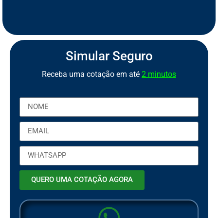
S
e
g
u
r
o
d
e
M
o
t
o
P
C
a
o
r
b
t
Simular Seguro
Receba uma cotação em até
2 minutos
QUERO UMA COTAÇÃO AGORA