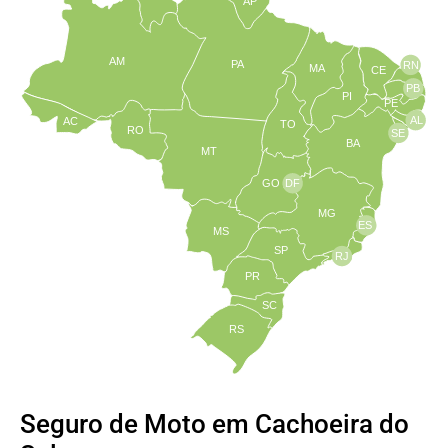
AP
AM
PA
RN
MA
CE
PB
PI
PE
AL
AC
TO
RO
SE
BA
MT
GO
DF
MG
ES
MS
SP
RJ
PR
SC
RS
Seguro de Moto em Cachoeira do