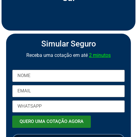
S
e
g
u
r
o
d
e
M
o
t
o
P
C
a
o
r
b
t
Simular Seguro
Receba uma cotação em até
2 minutos
QUERO UMA COTAÇÃO AGORA