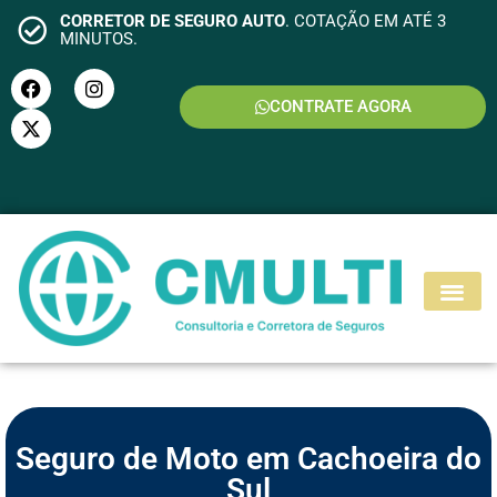
CORRETOR DE SEGURO AUTO
. COTAÇÃO EM ATÉ 3
MINUTOS.
CONTRATE AGORA
S
E
G
U
R
O
M
O
T
O
Seguro de Moto em Cachoeira do
Sul