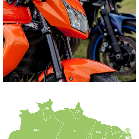
RR
AP
AM
PA
RN
MA
CE
PB