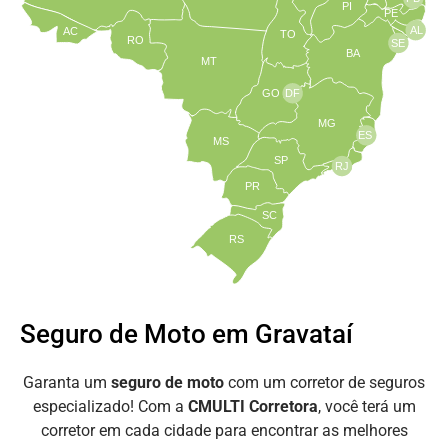
PI
PE
AL
AC
TO
RO
SE
BA
MT
GO
DF
MG
ES
MS
SP
RJ
PR
SC
RS
Seguro de Moto em Gravataí
Garanta um
seguro de moto
com um corretor de seguros
especializado! Com a
CMULTI Corretora
, você terá um
corretor em cada cidade para encontrar as melhores