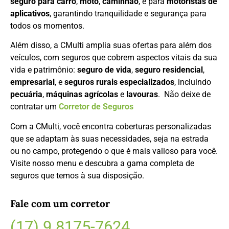
seguro para carro
,
moto
,
caminhão
, e para
motoristas de
aplicativos
, garantindo tranquilidade e segurança para
todos os momentos.
Além disso, a CMulti amplia suas ofertas para além dos
veículos, com seguros que cobrem aspectos vitais da sua
vida e patrimônio:
seguro de vida
,
seguro residencial
,
empresarial
, e
seguros rurais especializados
, incluindo
pecuária
,
máquinas agrícolas
e
lavouras
. Não deixe de
contratar um
Corretor de Seguros
Com a CMulti, você encontra coberturas personalizadas
que se adaptam às suas necessidades, seja na estrada
ou no campo, protegendo o que é mais valioso para você.
Visite nosso menu e descubra a gama completa de
seguros que temos à sua disposição.
Fale com um corretor
(17) 9 8175-7624