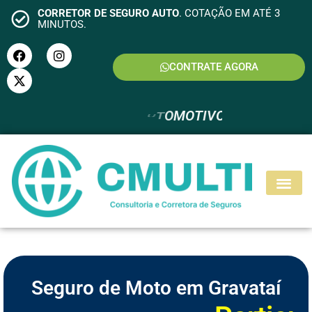
CORRETOR DE SEGURO AUTO
. COTAÇÃO EM ATÉ 3
MINUTOS.
CONTRATE AGORA
S
E
G
U
R
O
R
E
S
I
D
E
N
C
I
A
L
Seguro de Moto em Gravataí