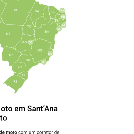
PA
RN
MA
CE
PB
PI
PE
AL
TO
SE
BA
MT
GO
DF
MG
ES
MS
SP
RJ
PR
SC
RS
oto em Sant’Ana
to
 de moto
com um corretor de