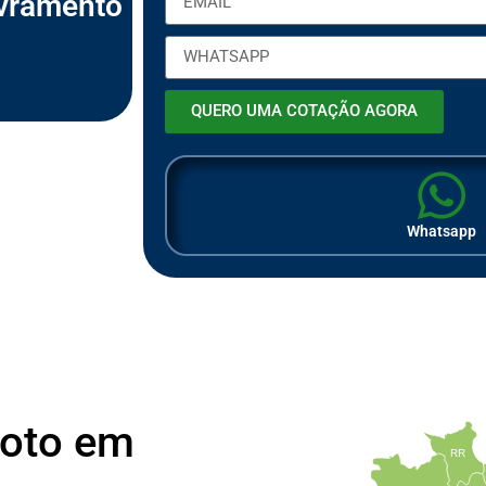
ivramento
m
p
r
e
s
a
QUERO UMA COTAÇÃO AGORA
Whatsapp
Moto em
RR