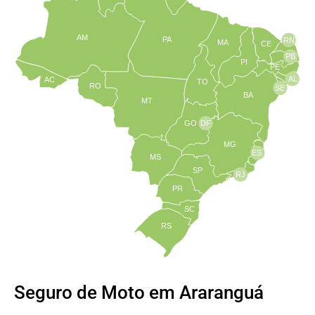
AM
PA
RN
MA
CE
PB
PI
PE
AL
AC
TO
RO
SE
BA
MT
GO
DF
MG
ES
MS
SP
RJ
PR
SC
RS
Seguro de Moto em Araranguá