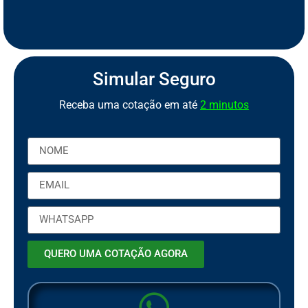
S
e
g
u
r
o
d
e
M
o
t
o
P
C
a
o
r
b
t
Simular Seguro
Receba uma cotação em até
2 minutos
QUERO UMA COTAÇÃO AGORA