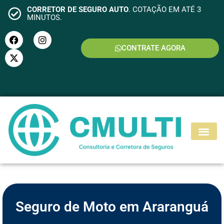
CORRETOR DE SEGURO AUTO
. COTAÇÃO EM ATÉ 3
MINUTOS.
CONTRATE AGORA
S
E
G
U
R
O
M
O
T
O
Seguro de Moto em Araranguá