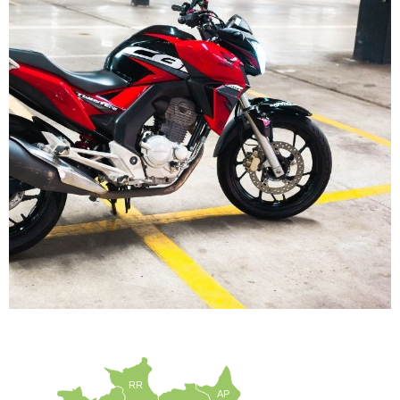
RR
AP