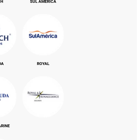
CH
SUL AMÉRICA
DA
ROYAL
ARINE