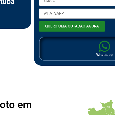
tuba
m
p
r
e
s
a
QUERO UMA COTAÇÃO AGORA
Whatsapp
Moto em
RR