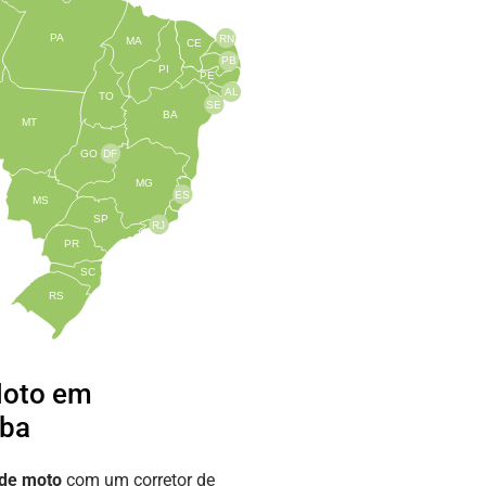
PA
RN
MA
CE
PB
PI
PE
AL
TO
SE
BA
MT
GO
DF
MG
ES
MS
SP
RJ
PR
SC
RS
Moto em
uba
 de moto
com um corretor de