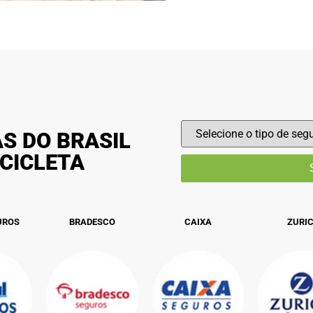
S DO BRASIL
CICLETA
UROS
BRADESCO
CAIXA
ZURI