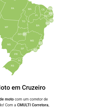
PA
RN
MA
CE
PB
PI
PE
AL
TO
SE
BA
MT
GO
DF
MG
ES
MS
SP
RJ
PR
SC
RS
oto em Cruzeiro
 de moto
com um corretor de
ado! Com a
CMULTI Corretora
,