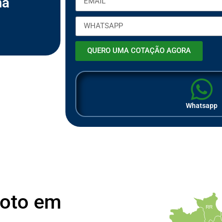
ma
m
p
r
e
s
a
QUERO UMA COTAÇÃO AGORA
Whatsapp
Moto em
RR