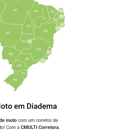
PA
RN
MA
CE
PB
PI
PE
AL
TO
SE
BA
MT
GO
DF
MG
ES
MS
SP
RJ
PR
SC
RS
Moto em Diadema
 de moto
com um corretor de
ado! Com a
CMULTI Corretora
,