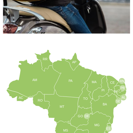
RR
AP
AM
PA
RN
MA
CE
PB
PI
PE
AL
AC
TO
RO
SE
BA
MT
GO
DF
MG
ES
MS