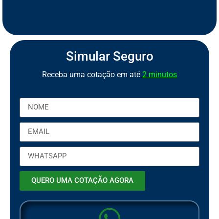
S
e
g
u
r
o
d
e
M
o
t
o
P
C
a
o
r
b
t
Simular Seguro
Receba uma cotação em até
2 minutos
QUERO UMA COTAÇÃO AGORA