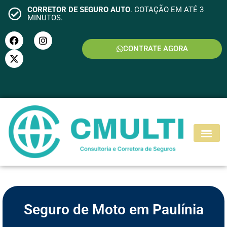
CORRETOR DE SEGURO AUTO
. COTAÇÃO EM ATÉ 3
MINUTOS.
CONTRATE AGORA
S
E
G
U
R
O
M
O
T
O
Seguro de Moto em Paulínia