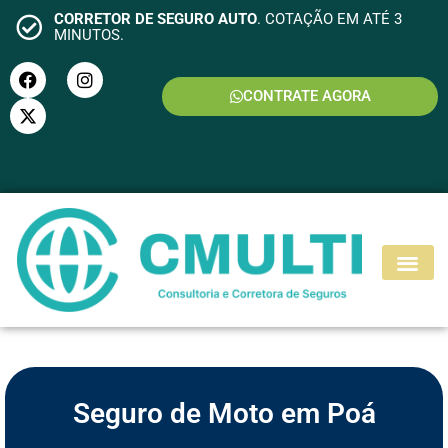
CORRETOR DE SEGURO AUTO
. COTAÇÃO EM ATÉ 3
MINUTOS.
CONTRATE AGORA
S
E
G
U
R
O
M
O
T
O
Seguro de Moto em Poá