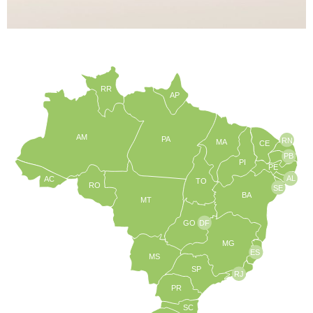
RR
AP
AM
PA
RN
MA
CE
PB
PI
PE
AL
AC
TO
RO
SE
BA
MT
GO
DF
MG
ES
MS
SP
RJ
PR
SC