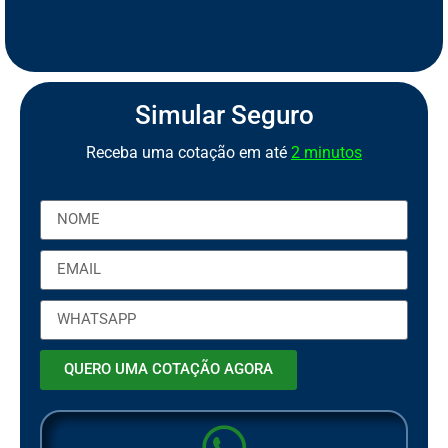
S
e
g
u
r
o
d
e
M
o
t
o
P
C
a
o
r
b
t
Simular Seguro
Receba uma cotação em até
2 minutos
QUERO UMA COTAÇÃO AGORA