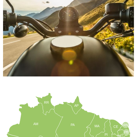
RR
AP
AM
PA
RN
MA
CE
PB
PI
PE