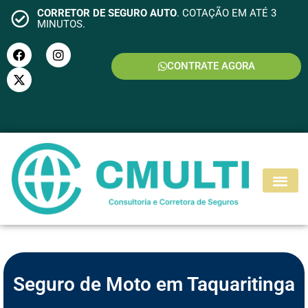
CORRETOR DE SEGURO AUTO
. COTAÇÃO EM ATÉ 3
MINUTOS.
CONTRATE AGORA
S
E
G
U
R
O
M
O
T
O
Seguro de Moto em Taquaritinga