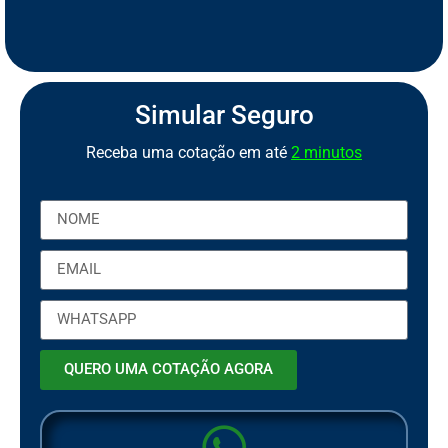
S
e
g
u
r
o
d
e
M
o
t
o
P
C
a
o
r
b
t
Simular Seguro
Receba uma cotação em até
2 minutos
QUERO UMA COTAÇÃO AGORA