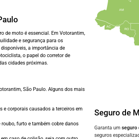
AM
Paulo
AC
RO
uro de moto é essencial. Em Votorantim,
uilidade e segurança para os
 disponíveis, a importância de
ociclista, o papel do corretor de
das cidades próximas.
Votorantim, São Paulo. Alguns dos mais
s e corporais causados a terceiros em
Seguro de M
 roubo, furto e também cobre danos
Garanta um
seguro
seguros especializ
em caso de colisão, seja com outro