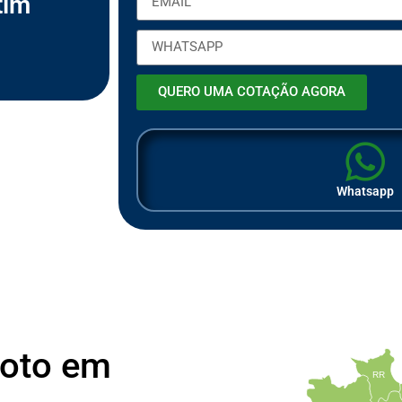
tim
m
p
r
e
s
a
QUERO UMA COTAÇÃO AGORA
Whatsapp
Moto em
RR