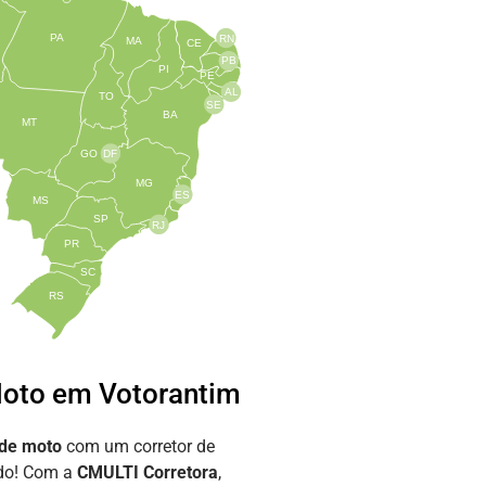
PA
RN
MA
CE
PB
PI
PE
AL
TO
SE
BA
MT
GO
DF
MG
ES
MS
SP
RJ
PR
SC
RS
oto em Votorantim
 de moto
com um corretor de
ado! Com a
CMULTI Corretora
,