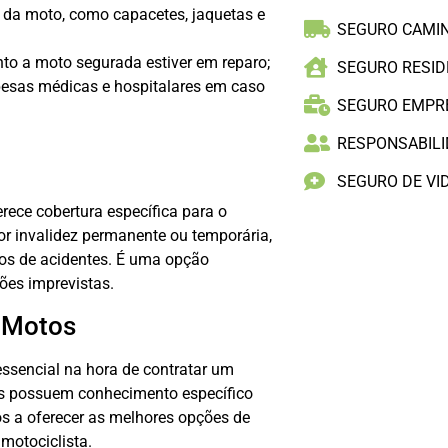
 da moto, como capacetes, jaquetas e
SEGURO CAMI
to a moto segurada estiver em reparo;
SEGURO RESID
pesas médicas e hospitalares em caso
SEGURO EMPR
RESPONSABILID
SEGURO DE VI
rece cobertura específica para o
or invalidez permanente ou temporária,
sos de acidentes. É uma opção
ões imprevistas.
m Motos
ssencial na hora de contratar um
is possuem conhecimento específico
os a oferecer as melhores opções de
motociclista.