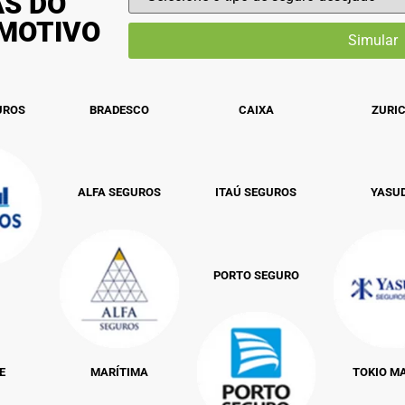
AS DO
OMOTIVO
UROS
BRADESCO
CAIXA
ZURI
ALFA SEGUROS
ITAÚ SEGUROS
YASU
PORTO SEGURO
E
MARÍTIMA
TOKIO M