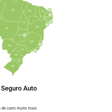
PA
RN
MA
CE
PB
PI
PE
AL
TO
SE
BA
MT
GO
DF
MG
ES
MS
SP
RJ
PR
SC
RS
e Seguro Auto
 de carro muito mais