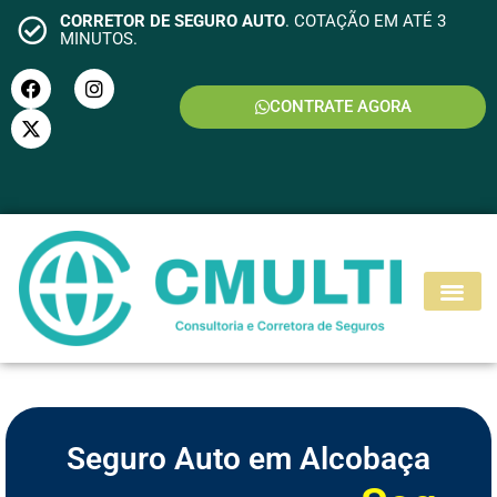
CORRETOR DE SEGURO AUTO
. COTAÇÃO EM ATÉ 3
MINUTOS.
CONTRATE AGORA
S
E
G
U
R
O
M
O
T
O
Seguro Auto em Alcobaça