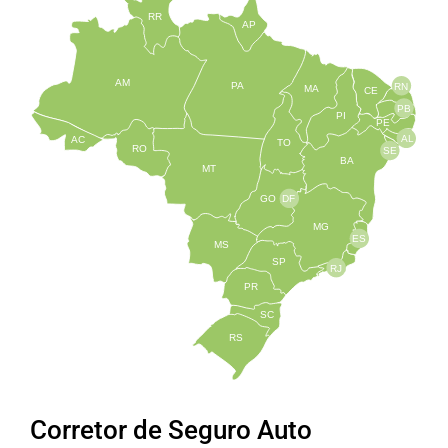
RR
AP
AM
PA
RN
MA
CE
PB
PI
PE
AL
AC
TO
RO
SE
BA
MT
GO
DF
MG
ES
MS
SP
RJ
PR
SC
RS
Corretor de Seguro Auto