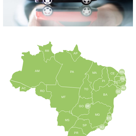
RR
AP
AM
PA
RN
MA
CE
PB
PI
PE
AL
AC
TO
RO
SE
BA
MT
GO
DF
MG
ES
MS
SP
RJ
PR