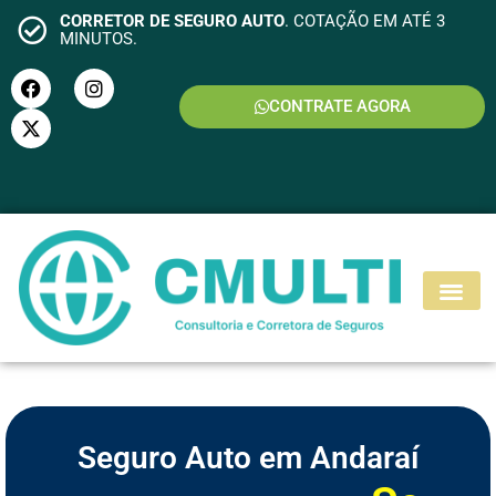
CORRETOR DE SEGURO AUTO
. COTAÇÃO EM ATÉ 3
MINUTOS.
CONTRATE AGORA
S
E
G
U
R
O
M
O
T
O
Seguro Auto em Andaraí