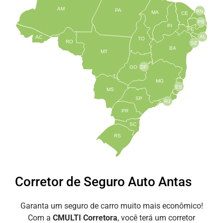
AM
PA
RN
MA
CE
PB
PI
PE
AL
AC
TO
RO
SE
BA
MT
GO
DF
MG
ES
MS
SP
RJ
PR
SC
RS
Corretor de Seguro Auto Antas
Garanta um seguro de carro muito mais econômico!
Com a
CMULTI Corretora
, você terá um corretor