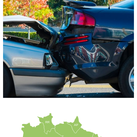
RR
AP