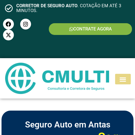
CORRETOR DE SEGURO AUTO
. COTAÇÃO EM ATÉ 3
MINUTOS.
CONTRATE AGORA
S
E
G
U
R
O
M
O
T
O
Seguro Auto em Antas