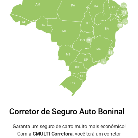
AM
PA
RN
MA
CE
PB
PI
PE
AL
AC
TO
RO
SE
BA
MT
GO
DF
MG
ES
MS
SP
RJ
PR
SC
RS
Corretor de Seguro Auto Boninal
Garanta um seguro de carro muito mais econômico!
Com a
CMULTI Corretora
, você terá um corretor