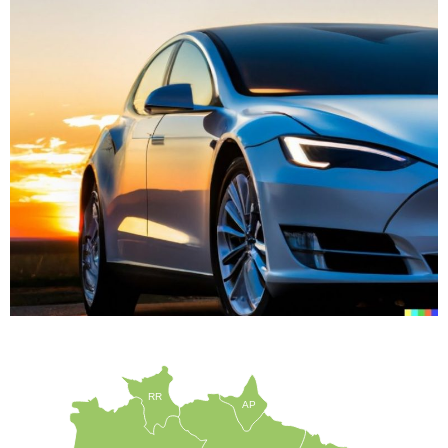
RR
AP