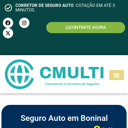
CORRETOR DE SEGURO AUTO
. COTAÇÃO EM ATÉ 3
MINUTOS.
CONTRATE AGORA
S
E
G
U
R
O
M
O
T
O
Seguro Auto em Boninal