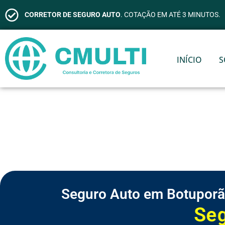
CORRETOR DE SEGURO AUTO
. COTAÇÃO EM ATÉ 3 MINUTOS.
INÍCIO
S
Seguro Auto em Botuporã
S
e
g
u
r
o
d
e
V
i
d
a
S
S
S
S
S
S
C
e
e
e
e
e
e
o