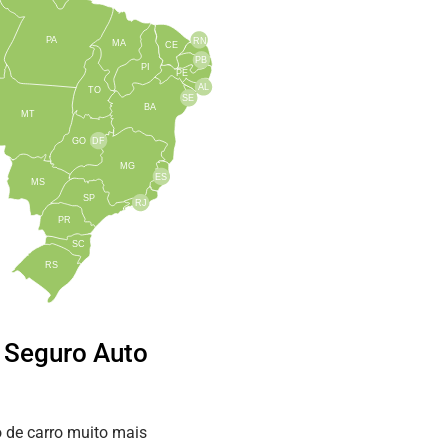
PA
RN
MA
CE
PB
PI
PE
AL
TO
SE
BA
MT
GO
DF
MG
ES
MS
SP
RJ
PR
SC
RS
e Seguro Auto
 de carro muito mais