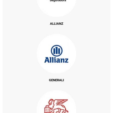
ALLIANZ
GENERALI