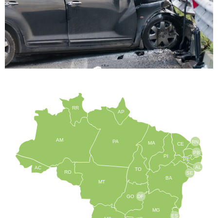
RR
AP
AM
PA
RN
MA
CE
PB
PI
PE
AL
AC
TO
RO
SE
BA
MT
GO
DF
MG
ES