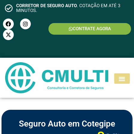
CORRETOR DE SEGURO AUTO
. COTAÇÃO EM ATÉ 3
MINUTOS.
CONTRATE AGORA
S
E
G
U
R
O
M
O
T
O
Seguro Auto em Cotegipe