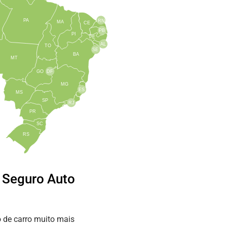
PA
RN
MA
CE
PB
PI
PE
AL
TO
SE
BA
MT
GO
DF
MG
ES
MS
SP
RJ
PR
SC
RS
e Seguro Auto
 de carro muito mais