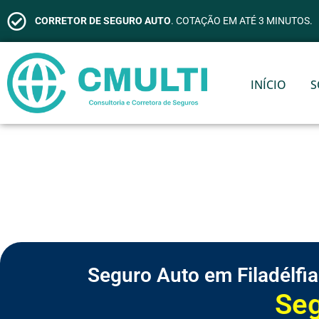
CORRETOR DE SEGURO AUTO
. COTAÇÃO EM ATÉ 3 MINUTOS.
INÍCIO
S
Seguro Auto em Filadélfia
S
e
g
u
r
o
d
e
V
i
d
a
S
S
S
S
S
S
C
e
e
e
e
e
e
o