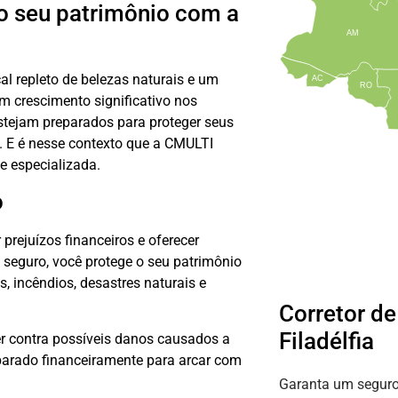
 o seu patrimônio com a
AM
cal repleto de belezas naturais e um
AC
RO
 crescimento significativo nos
stejam preparados para proteger seus
s. E é nesse contexto que a CMULTI
e especializada.
o
prejuízos financeiros e oferecer
 seguro, você protege o seu patrimônio
s, incêndios, desastres naturais e
Corretor d
Filadélfia
r contra possíveis danos causados a
mparado financeiramente para arcar com
Garanta um seguro