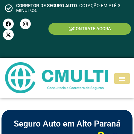
CORRETOR DE SEGURO AUTO
. COTAÇÃO EM ATÉ 3
MINUTOS.
CONTRATE AGORA
S
E
G
U
R
O
M
O
T
O
Seguro Auto em Alto Paraná