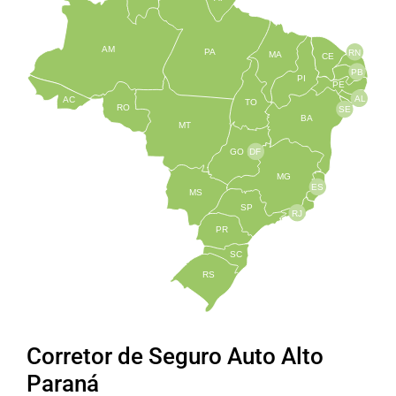
AM
PA
RN
MA
CE
PB
PI
PE
AL
AC
TO
RO
SE
BA
MT
GO
DF
MG
ES
MS
SP
RJ
PR
SC
RS
Corretor de Seguro Auto Alto
Paraná