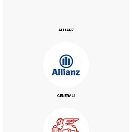
ALLIANZ
GENERALI