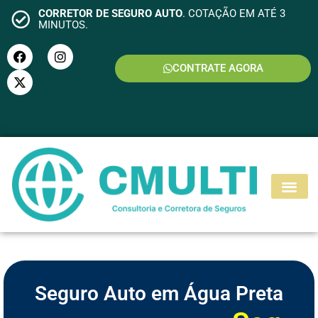
CORRETOR DE SEGURO AUTO
. COTAÇÃO EM ATÉ 3
MINUTOS.
CONTRATE AGORA
S
E
G
U
R
O
M
O
T
O
Seguro Auto em Água Preta