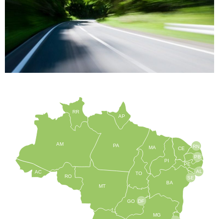
RR
AP
AM
PA
RN
MA
CE
PB
PI
PE
AL
AC
TO
RO
SE
BA
MT
GO
DF
MG