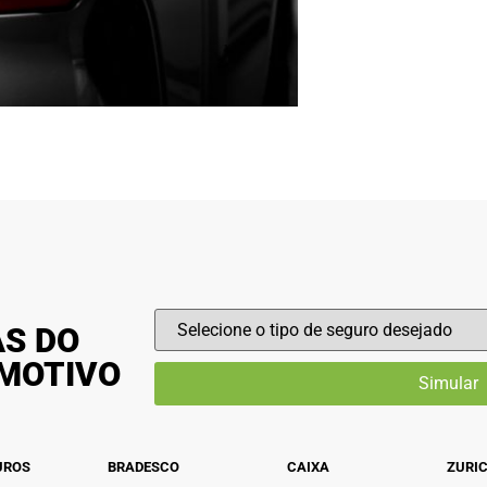
AS DO
OMOTIVO
UROS
BRADESCO
CAIXA
ZURI