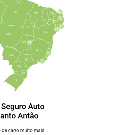
PA
RN
MA
CE
PB
PI
PE
AL
TO
SE
BA
MT
GO
DF
MG
ES
MS
SP
RJ
PR
SC
RS
e Seguro Auto
Santo Antão
 de carro muito mais