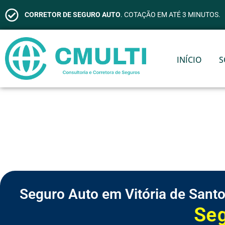
CORRETOR DE SEGURO AUTO
. COTAÇÃO EM ATÉ 3 MINUTOS.
INÍCIO
S
Seguro Auto em Vitória de Sant
S
e
g
u
r
o
d
e
V
i
d
a
S
S
S
S
S
S
C
e
e
e
e
e
e
o