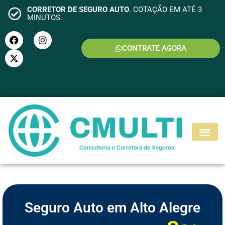
CORRETOR DE SEGURO AUTO
. COTAÇÃO EM ATÉ 3
MINUTOS.
CONTRATE AGORA
S
E
G
U
R
O
M
O
T
O
Seguro Auto em Alto Alegre