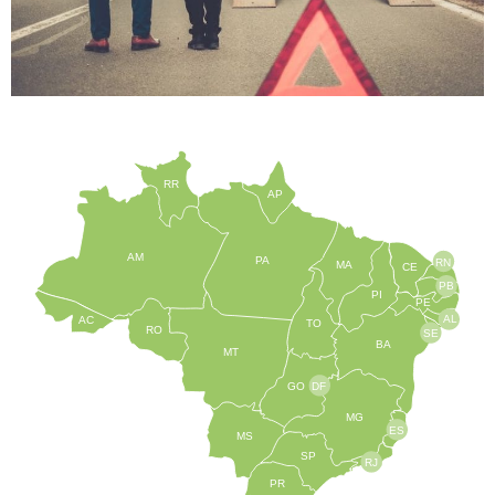
RR
AP
AM
PA
RN
MA
CE
PB
PI
PE
AL
AC
TO
RO
SE
BA
MT
GO
DF
MG
ES
MS
SP
RJ
PR