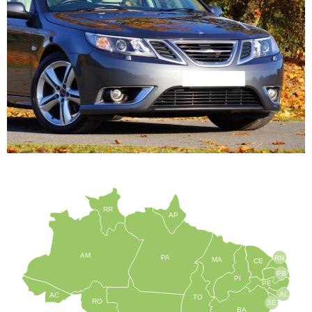
RR
AP
AM
PA
RN
MA
CE
PB
PI
PE
AL
AC
TO
RO
SE
BA