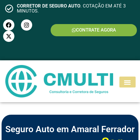
CORRETOR DE SEGURO AUTO
. COTAÇÃO EM ATÉ 3
MINUTOS.
CONTRATE AGORA
S
E
G
U
R
O
M
O
T
O
Seguro Auto em Amaral Ferrador