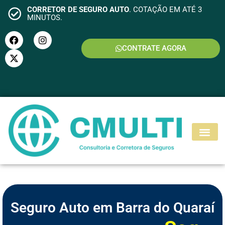
CORRETOR DE SEGURO AUTO
. COTAÇÃO EM ATÉ 3
MINUTOS.
CONTRATE AGORA
S
E
G
U
R
O
M
O
T
O
Seguro Auto em Barra do Quaraí