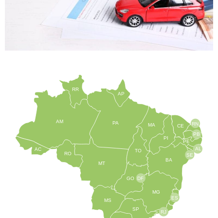
RR
AP
AM
PA
RN
MA
CE
PB
PI
PE
AL
AC
TO
RO
SE
BA
MT
GO
DF
MG
ES
MS
SP
RJ