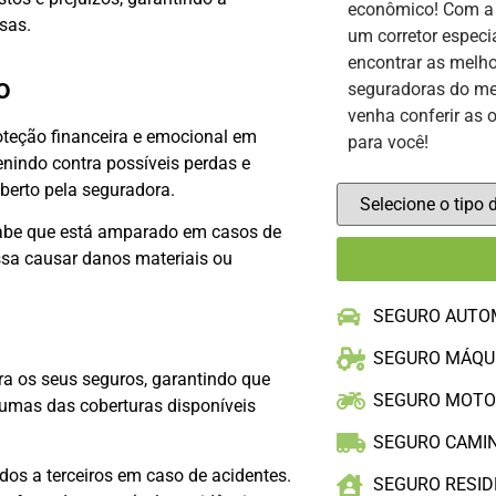
econômico! Com 
sas.
um corretor especi
encontrar as melho
o
seguradoras do me
venha conferir as 
oteção financeira e emocional em
para você!
enindo contra possíveis perdas e
oberto pela seguradora.
 sabe que está amparado em casos de
ssa causar danos materiais ou
SEGURO AUTO
SEGURO MÁQU
a os seus seguros, garantindo que
SEGURO MOT
umas das coberturas disponíveis
SEGURO CAMI
os a terceiros em caso de acidentes.
SEGURO RESID