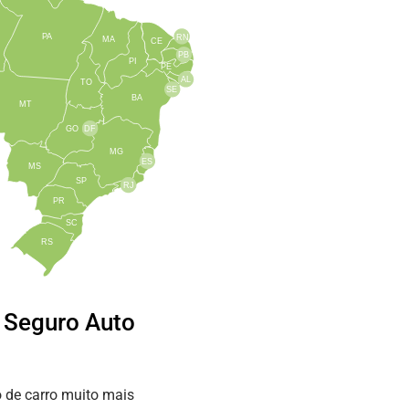
PA
RN
MA
CE
PB
PI
PE
AL
TO
SE
BA
MT
GO
DF
MG
ES
MS
SP
RJ
PR
SC
RS
e Seguro Auto
 de carro muito mais