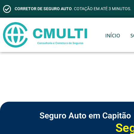
CORRETOR DE SEGURO AUTO
. COTAÇÃO EM ATÉ 3 MINUTOS.
INÍCIO
S
Seguro Auto em Capitão
S
e
g
u
r
o
d
e
V
i
d
a
S
S
S
S
S
S
C
e
e
e
e
e
e
o