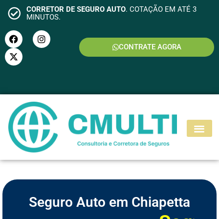
CORRETOR DE SEGURO AUTO
. COTAÇÃO EM ATÉ 3
MINUTOS.
CONTRATE AGORA
S
E
G
U
R
O
M
O
T
O
Seguro Auto em Chiapetta