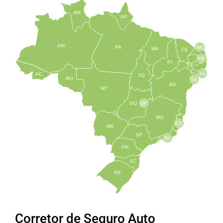
RR
AP
AM
PA
RN
MA
CE
PB
PI
PE
AL
AC
TO
RO
SE
BA
MT
GO
DF
MG
ES
MS
SP
RJ
PR
SC
RS
Corretor de Seguro Auto