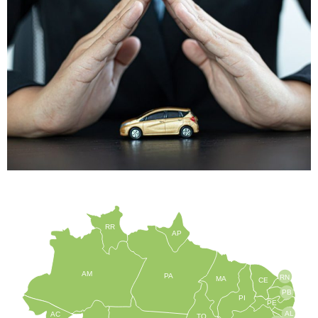
RR
AP
AM
PA
RN
MA
CE
PB
PI
PE
AL
AC
TO