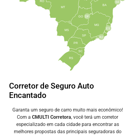
RO
SE
BA
MT
GO
DF
MG
ES
MS
SP
RJ
PR
SC
RS
Corretor de Seguro Auto
Encantado
Garanta um seguro de carro muito mais econômico!
Com a
CMULTI Corretora
, você terá um corretor
especializado em cada cidade para encontrar as
melhores propostas das principais seguradoras do