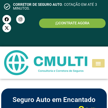
CORRETOR DE SEGURO AUTO
. COTAÇÃO EM ATÉ 3
MINUTOS.
CONTRATE AGORA
S
E
G
U
R
O
M
O
T
O
Seguro Auto em Encantado