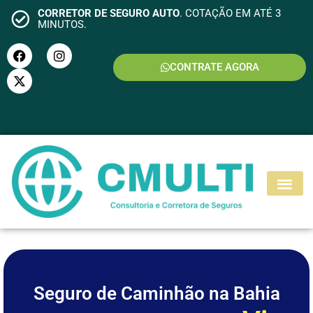
CORRETOR DE SEGURO AUTO
. COTAÇÃO EM ATÉ 3
MINUTOS.
CONTRATE AGORA
S
E
G
U
R
O
M
O
T
O
Seguro de Caminhão na Bahia