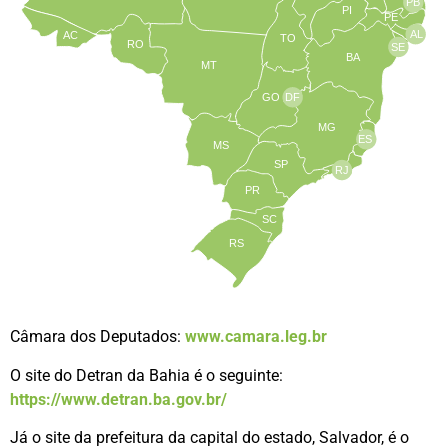
PB
PI
PE
AL
AC
TO
RO
SE
BA
MT
GO
DF
MG
ES
MS
SP
RJ
PR
SC
RS
Câmara dos Deputados:
www.camara.leg.br
O site do Detran da Bahia é o seguinte:
https://www.detran.ba.gov.br/
Já o site da prefeitura da capital do estado, Salvador, é o