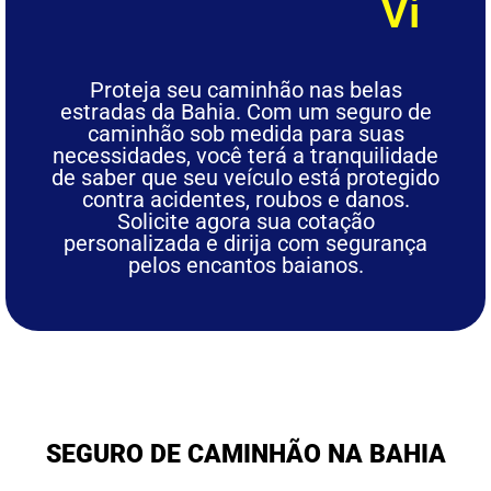
C
o
b
e
r
t
u
r
a
T
o
t
a
l
A
V
S
e
i
s
a
g
s
g
i
u
s
e
r
t
m
o
ê
n
F
T
c
á
r
i
c
a
a
i
n
l
R
q
á
u
p
i
l
i
a
d
Proteja seu caminhão nas belas
estradas da Bahia. Com um seguro de
caminhão sob medida para suas
necessidades, você terá a tranquilidade
de saber que seu veículo está protegido
contra acidentes, roubos e danos.
Solicite agora sua cotação
personalizada e dirija com segurança
pelos encantos baianos.
SEGURO DE CAMINHÃO NA BAHIA