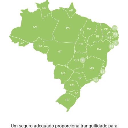
RR
AP
AM
PA
RN
MA
CE
PB
PI
PE
AL
AC
TO
RO
SE
BA
MT
GO
DF
MG
ES
MS
SP
RJ
PR
SC
RS
Um seguro adequado proporciona tranquilidade para