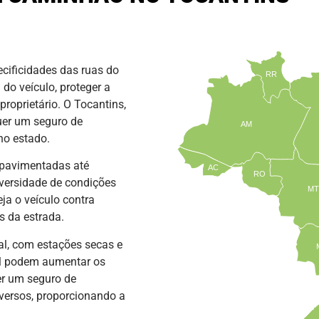
cificidades das ruas do
RR
do veículo, proteger a
proprietário. O Tocantins,
quer um seguro de
AM
no estado.
 pavimentadas até
AC
RO
versidade de condições
MT
ja o veículo contra
s da estrada.
al, com estações secas e
el podem aumentar os
ter um seguro de
versos, proporcionando a