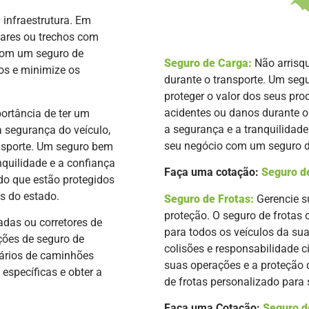
 infraestrutura. Em
lares ou trechos com
 com um seguro de
Seguro de Carga:
Não arrisq
os e minimize os
durante o transporte. Um segu
proteger o valor dos seus pr
acidentes ou danos durante o 
ortância de ter um
a segurança e a tranquilidad
 segurança do veículo,
seu negócio com um seguro d
ansporte. Um seguro bem
nquilidade e a confiança
Faça uma cotação:
Seguro d
do que estão protegidos
as do estado.
Seguro de Frotas:
Gerencie s
proteção. O seguro de frotas 
das ou corretores de
para todos os veículos da su
ções de seguro de
colisões e responsabilidade c
tários de caminhões
suas operações e a proteção
específicas e obter a
de frotas personalizado para
Faça uma Cotação:
Seguro d