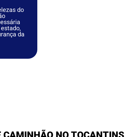
elezas do
ão
cessária
 estado,
urança da
E CAMINHÃO NO TOCANTINS