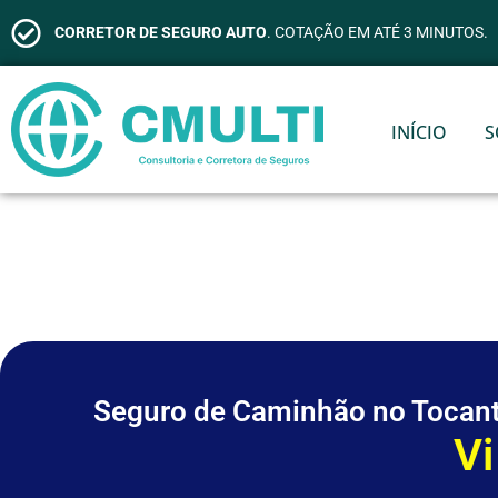
CORRETOR DE SEGURO AUTO
. COTAÇÃO EM ATÉ 3 MINUTOS.
INÍCIO
S
Seguro de Caminhão no Tocant
C
o
b
e
r
t
u
r
a
T
o
t
a
l
A
V
S
i