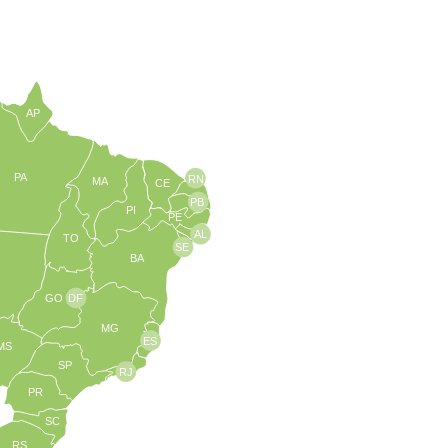
AP
PA
RN
MA
CE
PB
PI
PE
AL
TO
SE
BA
GO
DF
MG
ES
MS
SP
RJ
PR
SC
RS