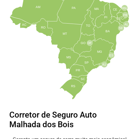
AM
PA
RN
MA
CE
PB
PI
PE
AL
AC
TO
RO
SE
BA
MT
GO
DF
MG
ES
MS
SP
RJ
PR
SC
RS
Corretor de Seguro Auto
Malhada dos Bois