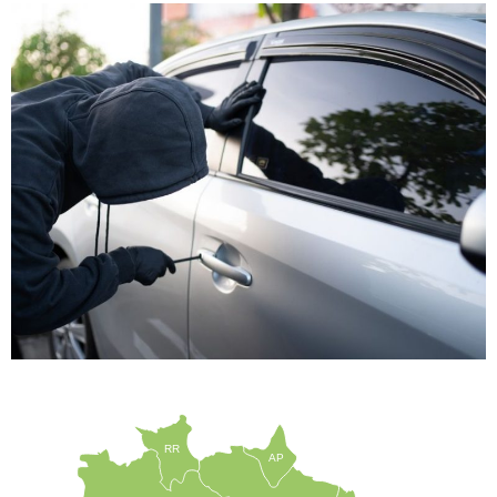
RR
AP