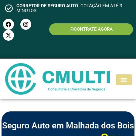
CORRETOR DE SEGURO AUTO
. COTAÇÃO EM ATÉ 3
MINUTOS.
CONTRATE AGORA
S
E
G
U
R
O
M
O
T
O
Seguro Auto em Malhada dos Bois