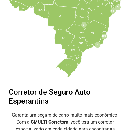
PI
PE
AL
AC
TO
RO
SE
BA
MT
GO
DF
MG
ES
MS
SP
RJ
PR
SC
RS
Corretor de Seguro Auto
Esperantina
Garanta um seguro de carro muito mais econômico!
Com a
CMULTI Corretora
, você terá um corretor
especializado em cada cidade para encontrar as