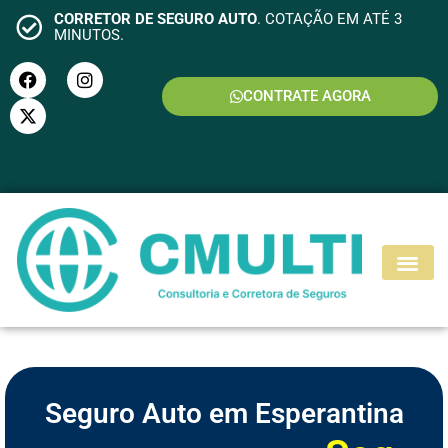
CORRETOR DE SEGURO AUTO
. COTAÇÃO EM ATÉ 3
MINUTOS.
CONTRATE AGORA
S
E
G
U
R
O
M
O
T
O
Seguro Auto em Esperantina