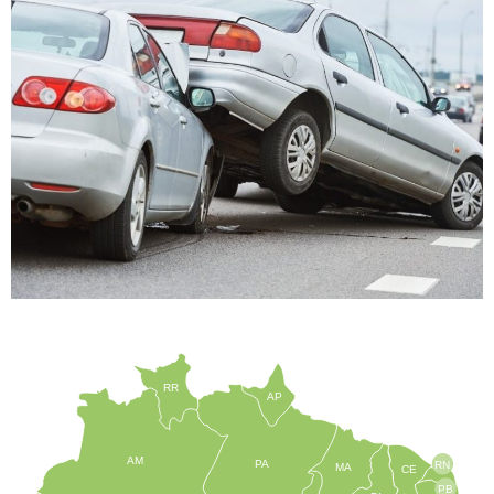
RR
AP
AM
PA
RN
MA
CE
PB