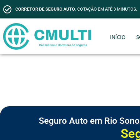
CORRETOR DE SEGURO AUTO
. COTAÇÃO EM ATÉ 3 MINUTOS.
INÍCIO
S
Seguro Auto em Rio Sono
S
e
g
u
r
o
d
e
V
i
d
a
S
S
S
S
S
S
C
e
e
e
e
e
e
o