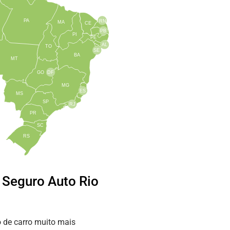
PA
RN
MA
CE
PB
PI
PE
AL
TO
SE
BA
MT
GO
DF
MG
ES
MS
SP
RJ
PR
SC
RS
 Seguro Auto Rio
 de carro muito mais