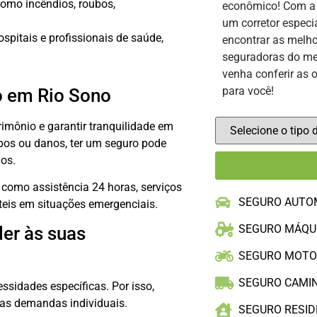
como incêndios, roubos,
econômico! Com 
um corretor especi
pitais e profissionais de saúde,
encontrar as melho
seguradoras do me
venha conferir as 
para você!
o em Rio Sono
rimônio e garantir tranquilidade em
ubos ou danos, ter um seguro pode
nos.
 como assistência 24 horas, serviços
SEGURO AUTO
úteis em situações emergenciais.
SEGURO MÁQU
er às suas
SEGURO MOT
SEGURO CAMI
sidades específicas. Por isso,
as demandas individuais.
SEGURO RESID