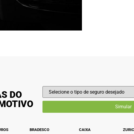
AS DO
OMOTIVO
UROS
BRADESCO
CAIXA
ZURI