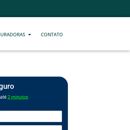
S
I
D
E
N
C
I
A
L
E
G
U
O
R
M
S
O
E
T
R
R
O
GURADORAS
CONTATO
guro
 até
2 minutos