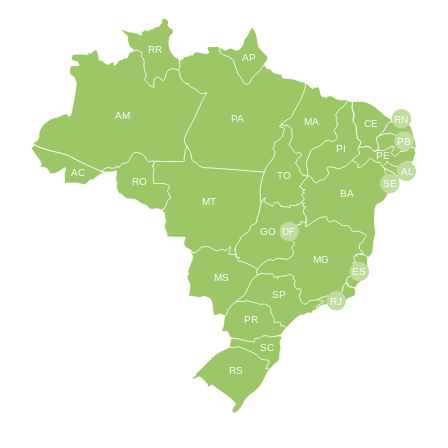
RR
AP
AM
PA
RN
MA
CE
PB
PI
PE
AL
AC
TO
RO
SE
BA
MT
GO
DF
MG
ES
MS
SP
RJ
PR
SC
RS