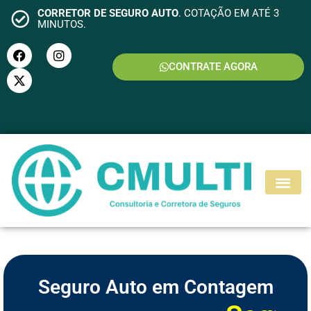
CORRETOR DE SEGURO AUTO
. COTAÇÃO EM ATÉ 3
MINUTOS.
CONTRATE AGORA
S
E
G
U
R
O
M
O
T
O
Seguro Auto em Contagem