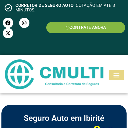
CORRETOR DE SEGURO AUTO
. COTAÇÃO EM ATÉ 3
MINUTOS.
CONTRATE AGORA
S
E
G
U
R
O
M
O
T
O
Seguro Auto em Ibirité