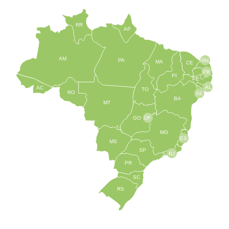
RR
AP
AM
PA
RN
MA
CE
PB
PI
PE
AL
AC
TO
RO
SE
BA
MT
GO
DF
MG
ES
MS
SP
RJ
PR
SC
RS