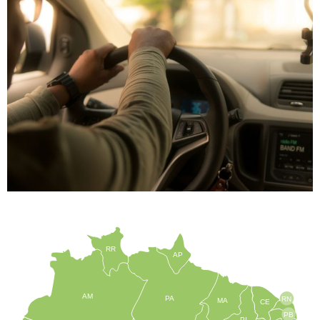
RR
AP
AM
PA
RN
MA
CE
PB