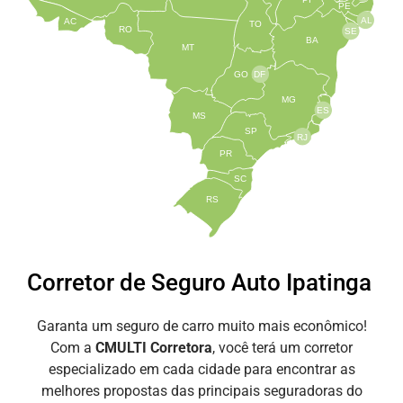
PI
PE
AL
AC
TO
RO
SE
BA
MT
GO
DF
MG
ES
MS
SP
RJ
PR
SC
RS
Corretor de Seguro Auto Ipatinga
Garanta um seguro de carro muito mais econômico!
Com a
CMULTI Corretora
, você terá um corretor
especializado em cada cidade para encontrar as
melhores propostas das principais seguradoras do