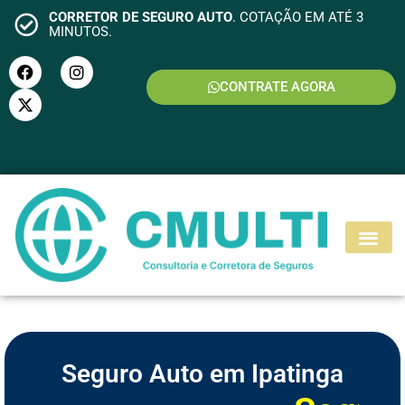
CORRETOR DE SEGURO AUTO
. COTAÇÃO EM ATÉ 3
MINUTOS.
CONTRATE AGORA
S
E
G
U
R
O
M
O
T
O
Seguro Auto em Ipatinga