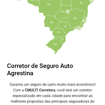
SE
BA
MT
GO
DF
MG
ES
MS
SP
RJ
PR
SC
RS
Corretor de Seguro Auto
Agrestina
Garanta um seguro de carro muito mais econômico!
Com a
CMULTI Corretora
, você terá um corretor
especializado em cada cidade para encontrar as
melhores propostas das principais seguradoras do