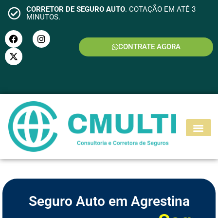
CORRETOR DE SEGURO AUTO
. COTAÇÃO EM ATÉ 3
MINUTOS.
CONTRATE AGORA
S
E
G
U
R
O
M
O
T
O
Seguro Auto em Agrestina