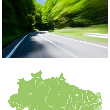
RR
AP
AM
PA
RN
MA
CE
PB
PI
PE
AL
AC
TO
RO