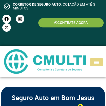
CORRETOR DE SEGURO AUTO
. COTAÇÃO EM ATÉ 3
MINUTOS.
CONTRATE AGORA
S
E
G
U
R
O
M
O
T
O
Seguro Auto em Bom Jesus