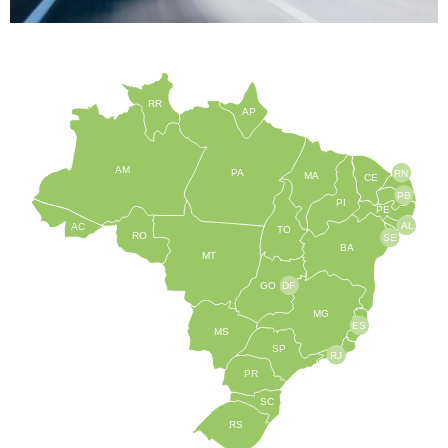
RR
AP
AM
PA
RN
MA
CE
PB
PI
PE
AL
AC
TO
RO
SE
BA
MT
GO
DF
MG
ES
MS
SP
RJ
PR
SC
RS