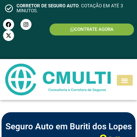
CORRETOR DE SEGURO AUTO
. COTAÇÃO EM ATÉ 3
MINUTOS.
CONTRATE AGORA
S
E
G
U
R
O
M
O
T
O
Seguro Auto em Buriti dos Lopes