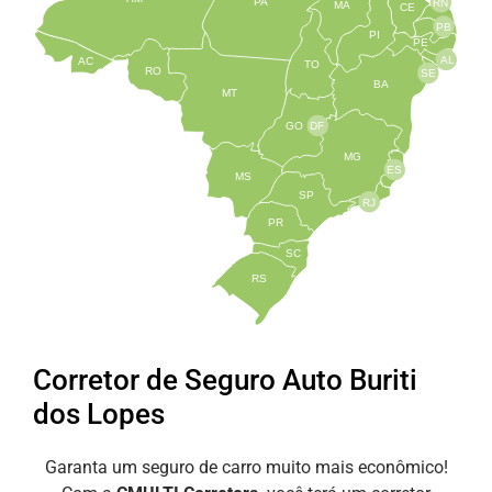
PA
RN
MA
CE
PB
PI
PE
AL
AC
TO
RO
SE
BA
MT
GO
DF
MG
ES
MS
SP
RJ
PR
SC
RS
Corretor de Seguro Auto Buriti
dos Lopes
Garanta um seguro de carro muito mais econômico!