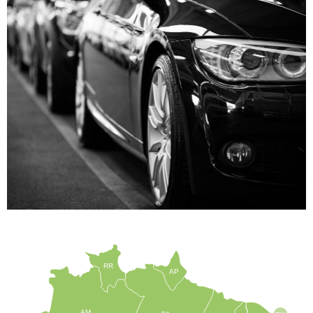
RR
AP
AM