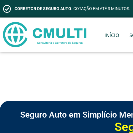
CORRETOR DE SEGURO AUTO
. COTAÇÃO EM ATÉ 3 MINUTOS.
INÍCIO
S
Seguro Auto em Simplício Me
S
e
g
u
r
o
d
e
V
i
d
a
S
S
S
S
S
S
C
e
e
e
e
e
e
o