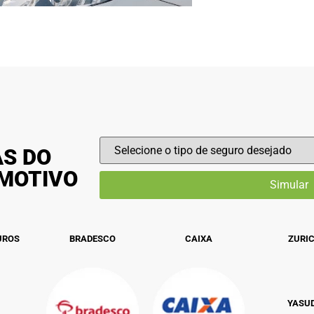
AS DO
OMOTIVO
UROS
BRADESCO
CAIXA
ZURI
YASU