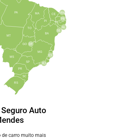
PA
RN
MA
CE
PB
PI
PE
AL
TO
SE
BA
MT
GO
DF
MG
ES
MS
SP
RJ
PR
SC
RS
e Seguro Auto
Mendes
 de carro muito mais