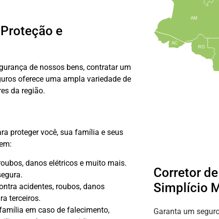
AM
 Proteção e
AC
RO
egurança de nossos bens, contratar um
eguros oferece uma ampla variedade de
es da região.
 proteger você, sua família e seus
uem:
roubos, danos elétricos e muito mais.
Corretor d
segura.
Simplício 
ontra acidentes, roubos, danos
a terceiros.
família em caso de falecimento,
Garanta um seguro