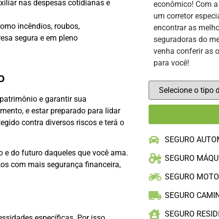
liar nas despesas cotidianas e
econômico! Com 
um corretor especi
como incêndios, roubos,
encontrar as melho
resa segura e em pleno
seguradoras do me
venha conferir as 
para você!
o
patrimônio e garantir sua
ento, e estar preparado para lidar
egido contra diversos riscos e terá o
SEGURO AUTO
o e do futuro daqueles que você ama.
SEGURO MÁQU
tos com mais segurança financeira,
SEGURO MOT
SEGURO CAMI
SEGURO RESID
sidades específicas. Por isso,