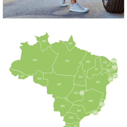
RR
AP
AM
PA
RN
MA
CE
PB
PI
PE
AL
AC
TO
RO
SE
BA
MT
GO
DF
MG
ES
MS
SP
RJ
PR
SC