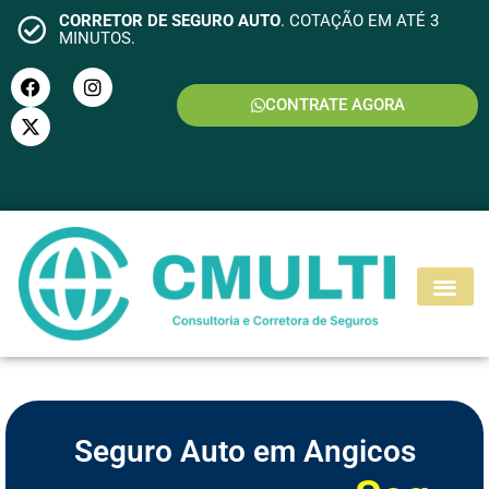
CORRETOR DE SEGURO AUTO
. COTAÇÃO EM ATÉ 3
MINUTOS.
CONTRATE AGORA
S
E
G
U
R
O
M
O
T
O
Seguro Auto em Angicos