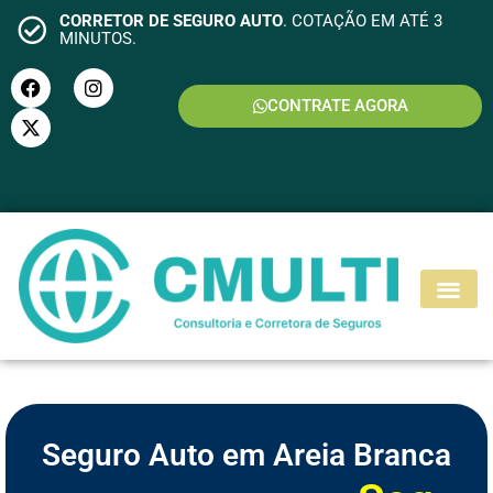
CORRETOR DE SEGURO AUTO
. COTAÇÃO EM ATÉ 3
MINUTOS.
CONTRATE AGORA
S
E
G
U
R
O
M
O
T
O
Seguro Auto em Areia Branca