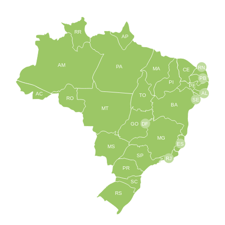
RR
AP
AM
PA
RN
MA
CE
PB
PI
PE
AL
AC
TO
RO
SE
BA
MT
GO
DF
MG
ES
MS
SP
RJ
PR
SC
RS