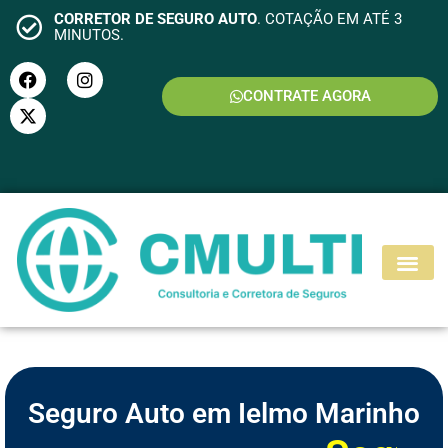
CORRETOR DE SEGURO AUTO
. COTAÇÃO EM ATÉ 3
MINUTOS.
CONTRATE AGORA
S
E
G
U
R
O
M
O
T
O
Seguro Auto em Ielmo Marinho