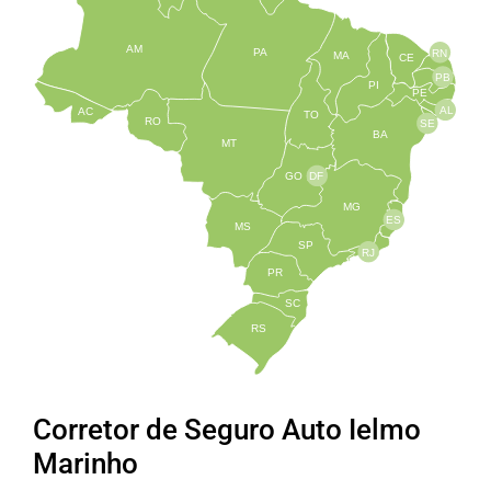
AM
PA
RN
MA
CE
PB
PI
PE
AL
AC
TO
RO
SE
BA
MT
GO
DF
MG
ES
MS
SP
RJ
PR
SC
RS
Corretor de Seguro Auto Ielmo
Marinho