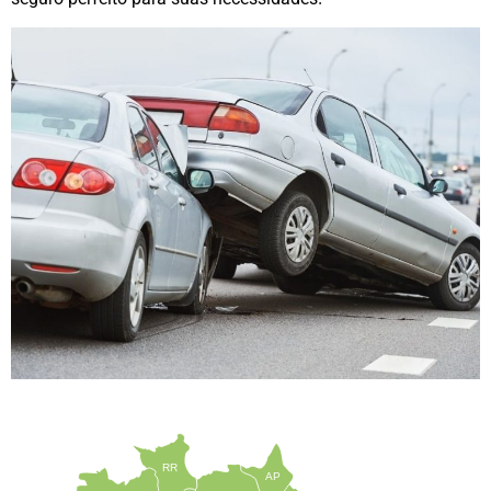
RR
AP