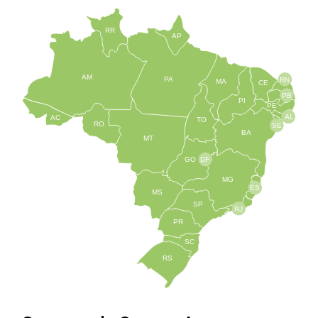
RR
AP
AM
PA
RN
MA
CE
PB
PI
PE
AL
AC
TO
RO
SE
BA
MT
GO
DF
MG
ES
MS
SP
RJ
PR
SC
RS