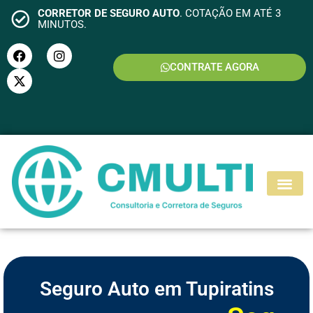
CORRETOR DE SEGURO AUTO
. COTAÇÃO EM ATÉ 3
MINUTOS.
CONTRATE AGORA
S
E
G
U
R
O
M
O
T
O
Seguro Auto em Tupiratins